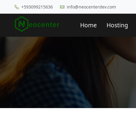
+593099215636
info@neocenterdev.com
Home
Hosting