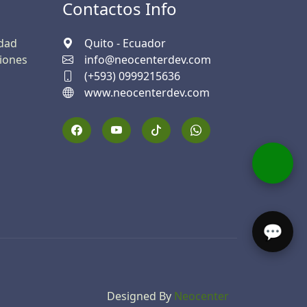
Contactos Info
idad
Quito - Ecuador
iones
info@neocenterdev.com
(+593) 0999215636
www.neocenterdev.com
💬
Designed By
Neocenter